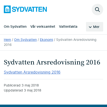
Hoppa
Sydvatten
till
Sök
huvudinnehållet
på
webb
Om Sydvatten
Vår verksamhet
Vattenfakta
Mer
Du
Hem
Om Sydvatten
Ekonomi
Sydvatten Arsredovisning
är
2016
här:
Sydvatten Arsredovisning 2016
Sydvatten Arsredovisning 2016
Publicerad
3 maj 2018
Uppdaterad
3 maj 2018