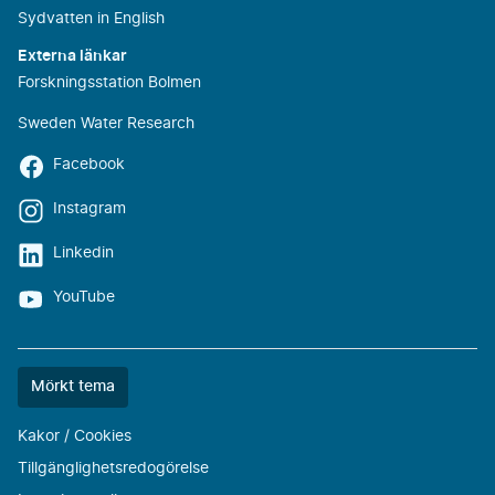
Sydvatten in English
Externa länkar
Forskningsstation Bolmen
Sweden Water Research
Facebook
Instagram
Linkedin
YouTube
Färgtemat
Mörkt tema
är
nu
Kakor / Cookies
""
Tillgänglighetsredogörelse