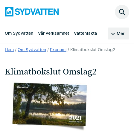
Hoppa
Sydvatten
till
Sök
huvudinnehållet
på
webb
Om Sydvatten
Vår verksamhet
Vattenfakta
Mer
Du
Hem
Om Sydvatten
Ekonomi
Klimatbokslut Omslag2
är
här:
Klimatbokslut Omslag2