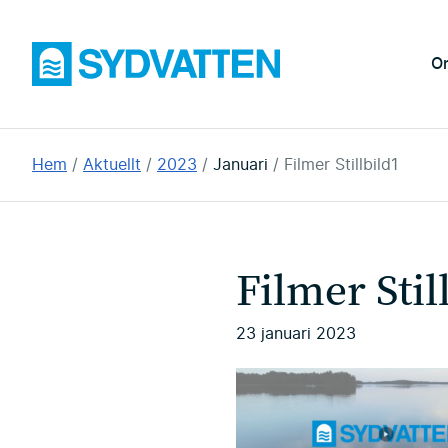
Hoppa
till
Sydvatten
O
huvudinnehållet
Du
Hem
Aktuellt
2023
Januari
Filmer Stillbild1
är
här:
Filmer Stil
23 januari 2023