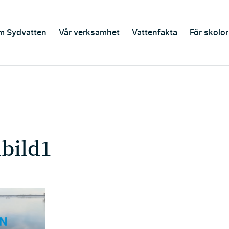
m Sydvatten
Vår verksamhet
Vattenfakta
För skolor
lbild1