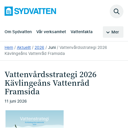
Hoppa
Sydvatten
till
Sök
huvudinnehållet
på
webb
Om Sydvatten
Vår verksamhet
Vattenfakta
Mer
Du
Hem
Aktuellt
2026
Juni
Vattenvårdsstrategi 2026
är
Kävlingeåns Vattenråd Framsida
här:
Vattenvårdsstrategi 2026
Kävlingeåns Vattenråd
Framsida
11 juni 2026