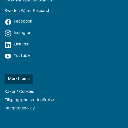
Forskningsstation Bolmen
Sweden Water Research
Facebook
Instagram
Linkedin
YouTube
Färgtemat
Mörkt tema
är
nu
Kakor / Cookies
""
Tillgänglighetsredogörelse
Integritetspolicy