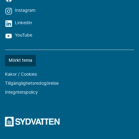
Instagram
Linkedin
YouTube
Färgtemat
Mörkt tema
är
nu
Kakor / Cookies
""
Tillgänglighetsredogörelse
Integritetspolicy