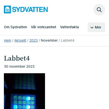
Hoppa
Sydvatten
till
Sök
huvudinnehållet
på
webb
Om Sydvatten
Vår verksamhet
Vattenfakta
Mer
Du
Hem
Aktuellt
2023
November
Labbet4
är
här:
Labbet4
30 november 2023