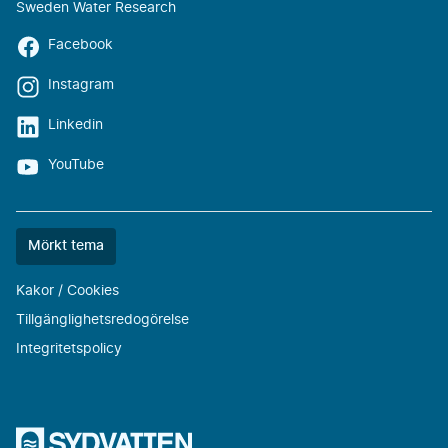
Sweden Water Research
Facebook
Instagram
Linkedin
YouTube
Färgtemat
Mörkt tema
är
nu
Kakor / Cookies
""
Tillgänglighetsredogörelse
Integritetspolicy