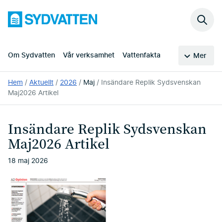
Hoppa
Sydvatten
till
Sök
huvudinnehållet
på
webb
Om Sydvatten
Vår verksamhet
Vattenfakta
Mer
Du
Hem
Aktuellt
2026
Maj
Insändare Replik Sydsvenskan
är
Maj2026 Artikel
här:
Insändare Replik Sydsvenskan
Maj2026 Artikel
18 maj 2026