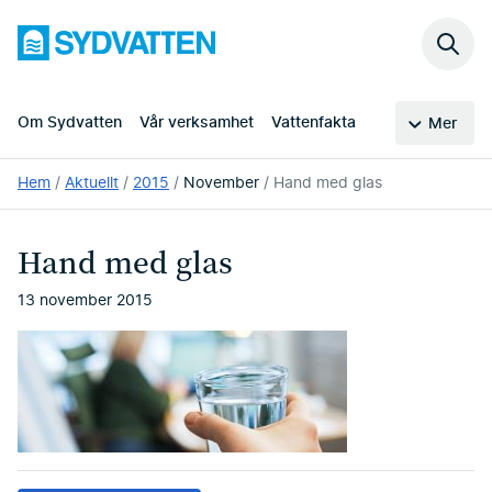
Hoppa
Sydvatten
till
Sök
huvudinnehållet
på
webb
Om Sydvatten
Vår verksamhet
Vattenfakta
Mer
Du
Hem
Aktuellt
2015
November
Hand med glas
är
här:
Hand med glas
13 november 2015