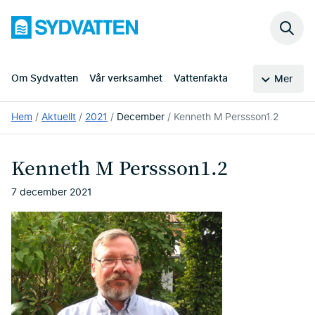
Hoppa
Sydvatten
till
Sök
huvudinnehållet
på
webb
Om Sydvatten
Vår verksamhet
Vattenfakta
Mer
Du
Hem
Aktuellt
2021
December
Kenneth M Perssson1.2
är
här:
Kenneth M Perssson1.2
7 december 2021