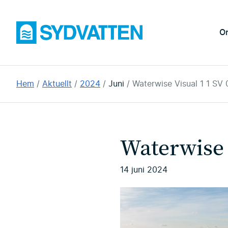
Hoppa
till
Sydvatten
O
huvudinnehållet
Du
Hem
Aktuellt
2024
Juni
Waterwise Visual 1 1 SV 
är
här:
Waterwise 
14 juni 2024