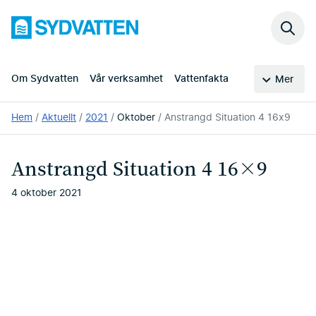
Hoppa
Sydvatten
till
Sök
huvudinnehållet
på
webb
Om Sydvatten
Vår verksamhet
Vattenfakta
Mer
Du
Hem
Aktuellt
2021
Oktober
Anstrangd Situation 4 16x9
är
här:
Anstrangd Situation 4 16×9
4 oktober 2021