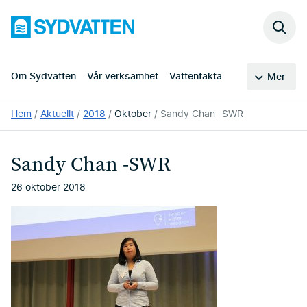
Hoppa
Sydvatten
till
Sök
huvudinnehållet
på
webb
Om Sydvatten
Vår verksamhet
Vattenfakta
Mer
Du
Hem
Aktuellt
2018
Oktober
Sandy Chan -SWR
är
här:
Sandy Chan -SWR
26 oktober 2018