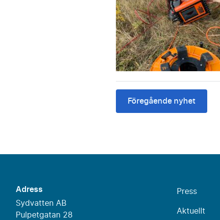
Föregående nyhet
Adress
Press
Sydvatten AB
Aktuellt
Pulpetgatan 28