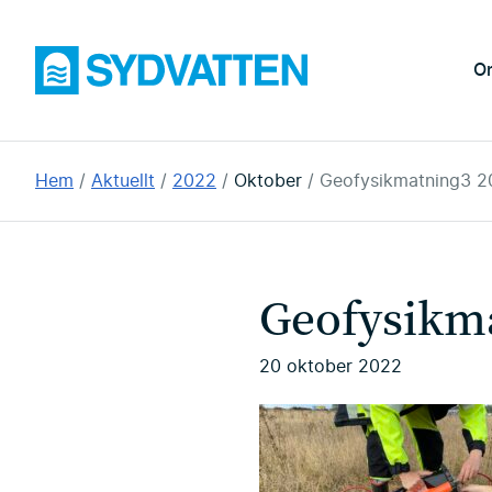
Hoppa
till
Sydvatten
O
huvudinnehållet
Du
Hem
Aktuellt
2022
Oktober
Geofysikmatning3 2
är
här:
Geofysikm
20 oktober 2022