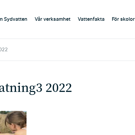
m Sydvatten
Vår verksamhet
Vattenfakta
För skolor
022
atning3 2022