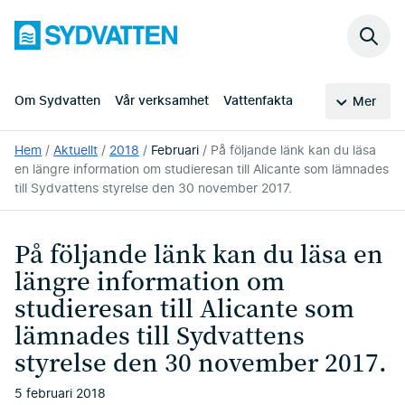
Hoppa
Sydvatten
till
Sök
huvudinnehållet
på
webb
Om Sydvatten
Vår verksamhet
Vattenfakta
Mer
Du
Hem
Aktuellt
2018
Februari
På följande länk kan du läsa
är
en längre information om studieresan till Alicante som lämnades
här:
till Sydvattens styrelse den 30 november 2017.
På följande länk kan du läsa en
längre information om
studieresan till Alicante som
lämnades till Sydvattens
styrelse den 30 november 2017.
5 februari 2018