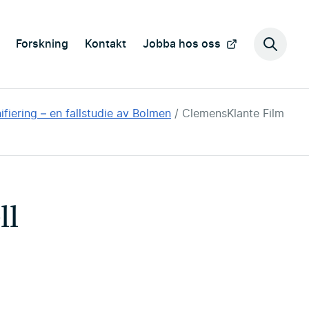
Forskning
Kontakt
Jobba hos oss
Sök
på
webbp
iering – en fallstudie av Bolmen
ClemensKlante Film
ll