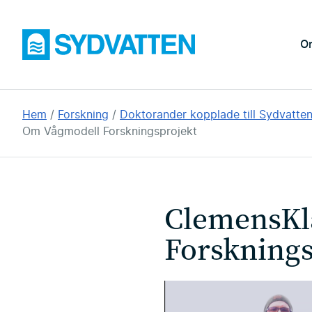
Hoppa
till
Sydvatten
O
huvudinnehållet
Du
Hem
Forskning
Doktorander kopplade till Sydvatte
är
Om Vågmodell Forskningsprojekt
här:
ClemensKl
Forsknings