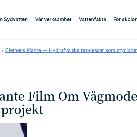
m Sydvatten
Vår verksamhet
Vattenfakta
För skolor
n
Clemens Klante — Hydrofysiska processer som styr brunif
ante Film Om Vågmode
projekt