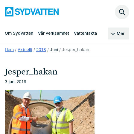
Hoppa
Sydvatten
till
Sök
huvudinnehållet
på
webb
Om Sydvatten
Vår verksamhet
Vattenfakta
Mer
Du
Hem
Aktuellt
2016
Juni
Jesper_hakan
är
här:
Jesper_hakan
3 juni 2016