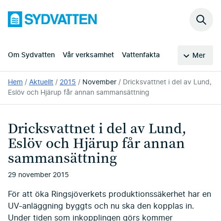
Hoppa
Sydvatten
till
Sök
huvudinnehållet
på
webb
Om Sydvatten
Vår verksamhet
Vattenfakta
Mer
Du
Hem
Aktuellt
2015
November
Dricksvattnet i del av Lund,
är
Eslöv och Hjärup får annan sammansättning
här:
Dricksvattnet i del av Lund,
Eslöv och Hjärup får annan
sammansättning
29 november 2015
För att öka Ringsjöverkets produktionssäkerhet har en
UV-anläggning byggts och nu ska den kopplas in.
Under tiden som inkopplingen görs kommer