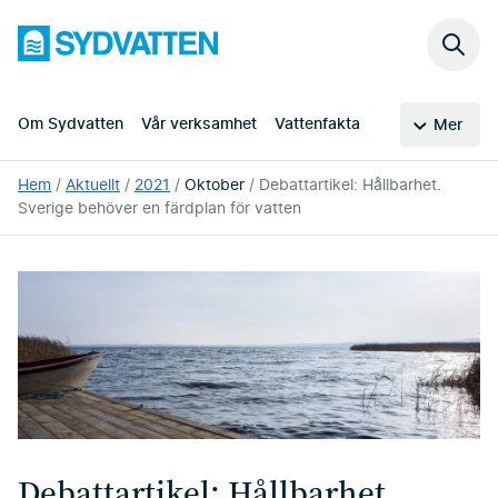
Hoppa
Sydvatten
till
Sök
huvudinnehållet
på
webb
Om Sydvatten
Vår verksamhet
Vattenfakta
Mer
Du
Hem
Aktuellt
2021
Oktober
Debattartikel: Hållbarhet.
är
Sverige behöver en färdplan för vatten
här:
Debattartikel: Hållbarhet.