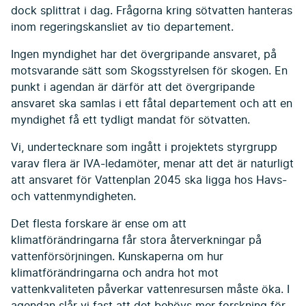
dock splittrat i dag. Frågorna kring sötvatten hanteras
inom regeringskansliet av tio departement.
Ingen myndighet har det övergripande ansvaret, på
motsvarande sätt som Skogsstyrelsen för skogen. En
punkt i agendan är därför att det övergripande
ansvaret ska samlas i ett fåtal departement och att en
myndighet få ett tydligt mandat för sötvatten.
Vi, undertecknare som ingått i projektets styrgrupp
varav flera är IVA-ledamöter, menar att det är naturligt
att ansvaret för Vattenplan 2045 ska ligga hos Havs-
och vattenmyndigheten.
Det flesta forskare är ense om att
klimatförändringarna får stora återverkningar på
vattenförsörjningen. Kunskaperna om hur
klimatförändringarna och andra hot mot
vattenkvaliteten påverkar vattenresursen måste öka. I
agendan slår vi fast att det behövs mer forskning för