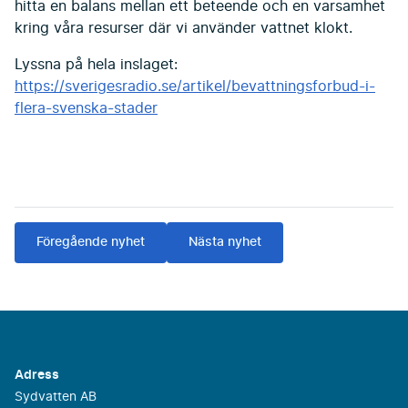
hitta en balans mellan ett beteende och en varsamhet
kring våra resurser där vi använder vattnet klokt.
Lyssna på hela inslaget:
https://sverigesradio.se/artikel/bevattningsforbud-i-
flera-svenska-stader
Föregående nyhet
Nästa nyhet
Adress
Sydvatten AB