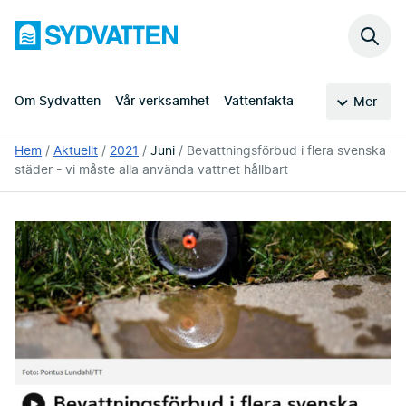
Hoppa
Sydvatten
till
Sök
huvudinnehållet
på
webb
Om Sydvatten
Vår verksamhet
Vattenfakta
Mer
Du
Hem
Aktuellt
2021
Juni
Bevattningsförbud i flera svenska
är
städer - vi måste alla använda vattnet hållbart
här: