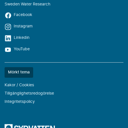
Sweden Water Research
Facebook
Instagram
Linkedin
YouTube
Färgtemat
Mörkt tema
är
nu
Kakor / Cookies
""
Tillgänglighetsredogörelse
Integritetspolicy