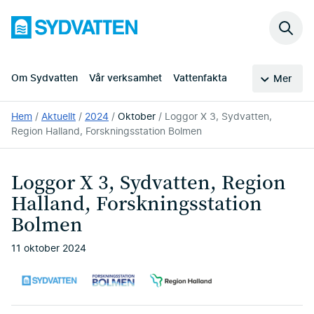
Hoppa
Sydvatten
till
Sök
huvudinnehållet
på
webb
Om Sydvatten
Vår verksamhet
Vattenfakta
Mer
Du
Hem
Aktuellt
2024
Oktober
Loggor X 3, Sydvatten,
är
Region Halland, Forskningsstation Bolmen
här:
Loggor X 3, Sydvatten, Region
Halland, Forskningsstation
Bolmen
11 oktober 2024