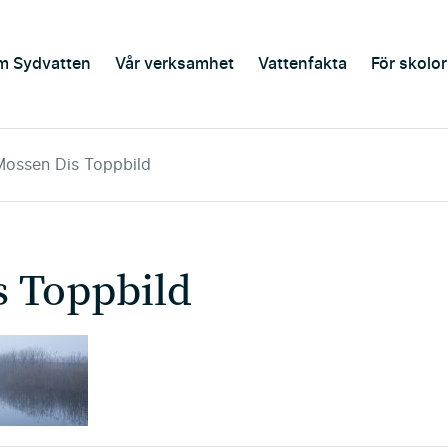
m Sydvatten
Vår verksamhet
Vattenfakta
För skolor
Mossen Dis Toppbild
s Toppbild