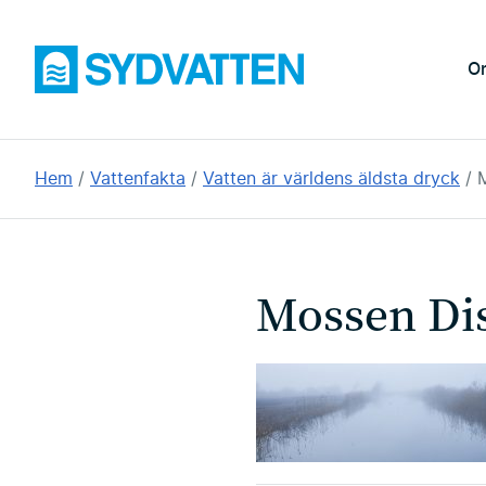
Hoppa
till
Sydvatten
O
huvudinnehållet
Du
Hem
Vattenfakta
Vatten är världens äldsta dryck
är
här:
Mossen Di