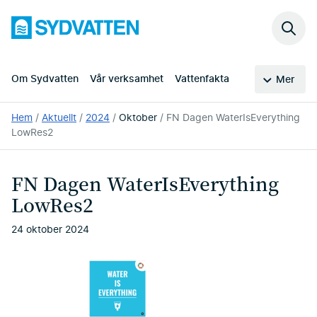
Hoppa
Sydvatten
till
Sök
huvudinnehållet
på
webb
Om Sydvatten
Vår verksamhet
Vattenfakta
Mer
Du
Hem
Aktuellt
2024
Oktober
FN Dagen WaterIsEverything
är
LowRes2
här:
FN Dagen WaterIsEverything
LowRes2
24 oktober 2024