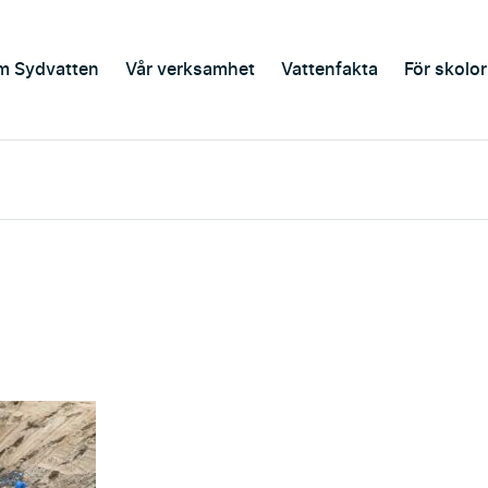
m Sydvatten
Vår verksamhet
Vattenfakta
För skolor