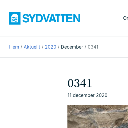
Hoppa
till
Sydvatten
O
huvudinnehållet
Du
Hem
Aktuellt
2020
December
0341
är
här:
0341
11 december 2020