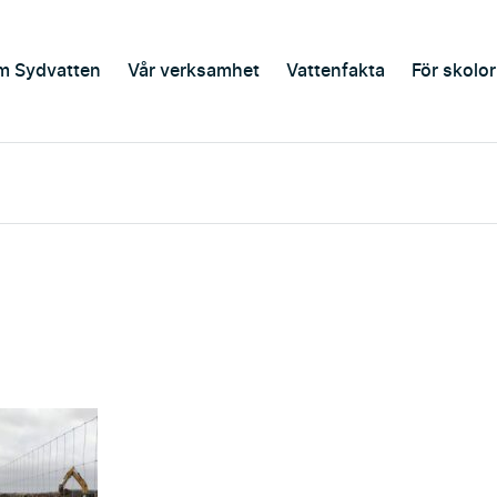
m Sydvatten
Vår verksamhet
Vattenfakta
För skolor