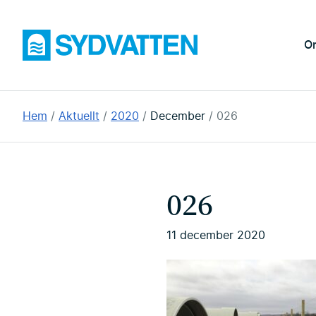
Hoppa
till
Sydvatten
O
huvudinnehållet
Du
Hem
Aktuellt
2020
December
026
är
här:
026
11 december 2020