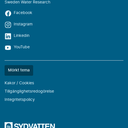
Sweden Water Research
Facebook
Instagram
Linkedin
YouTube
Färgtemat
Mörkt tema
är
nu
Kakor / Cookies
""
Tillgänglighetsredogörelse
Integritetspolicy