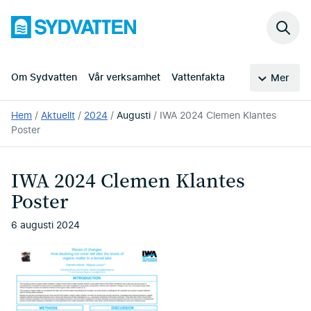
Hoppa
Sydvatten
till
Sök
huvudinnehållet
på
webb
Om Sydvatten
Vår verksamhet
Vattenfakta
Mer
Du
Hem
Aktuellt
2024
Augusti
IWA 2024 Clemen Klantes
är
Poster
här:
IWA 2024 Clemen Klantes
Poster
6 augusti 2024