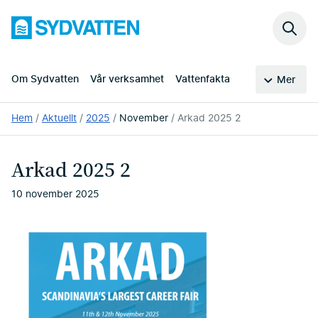
Hoppa
Sydvatten
till
Sök
huvudinnehållet
på
webb
Om Sydvatten
Vår verksamhet
Vattenfakta
Mer
Du
Hem
Aktuellt
2025
November
Arkad 2025 2
är
här:
Arkad 2025 2
10 november 2025