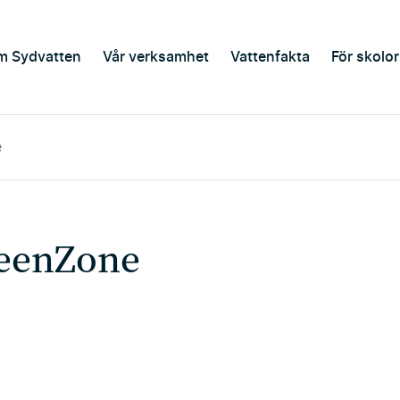
m Sydvatten
Vår verksamhet
Vattenfakta
För skolor
e
eenZone