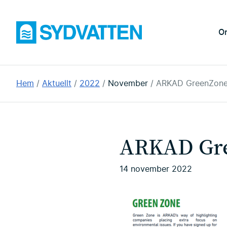
Hoppa
till
Sydvatten
O
huvudinnehållet
Du
Hem
Aktuellt
2022
November
ARKAD GreenZon
är
här:
ARKAD Gr
14 november 2022