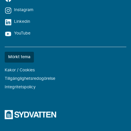
Instagram
Linkedin
YouTube
Färgtemat
Mörkt tema
är
nu
Kakor / Cookies
""
Tillgänglighetsredogörelse
Integritetspolicy