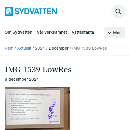
Hoppa
Sydvatten
till
Sök
huvudinnehållet
på
webb
Om Sydvatten
Vår verksamhet
Vattenfakta
Mer
Du
Hem
Aktuellt
2024
December
IMG 1539 LowRes
är
här:
IMG 1539 LowRes
6 december 2024