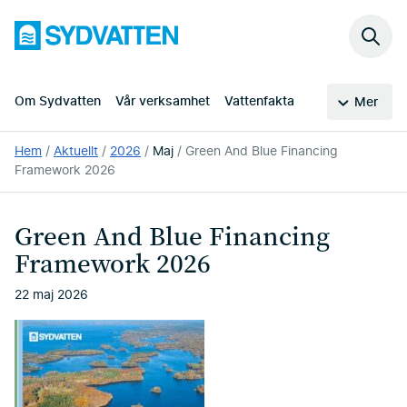
Hoppa
Sydvatten
till
Sök
huvudinnehållet
på
webb
Om Sydvatten
Vår verksamhet
Vattenfakta
Mer
Du
Hem
Aktuellt
2026
Maj
Green And Blue Financing
är
Framework 2026
här:
Green And Blue Financing
Framework 2026
22 maj 2026