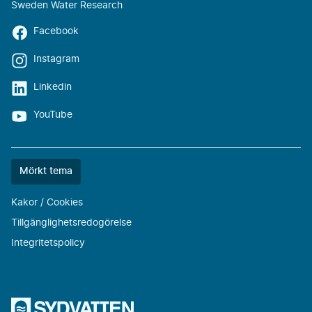
Sweden Water Research
Facebook
Instagram
Linkedin
YouTube
Färgtemat
Mörkt tema
är
nu
Kakor / Cookies
""
Tillgänglighetsredogörelse
Integritetspolicy