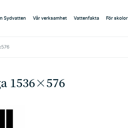
m Sydvatten
Vår verksamhet
Vattenfakta
För skolor
x576
a 1536×576