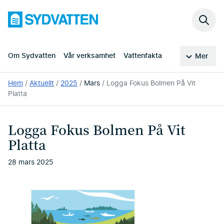
Hoppa
Sydvatten
till
Sök
huvudinnehållet
på
webb
Om Sydvatten
Vår verksamhet
Vattenfakta
Mer
Du
Hem
Aktuellt
2025
Mars
Logga Fokus Bolmen På Vit
är
Platta
här:
Logga Fokus Bolmen På Vit
Platta
28 mars 2025