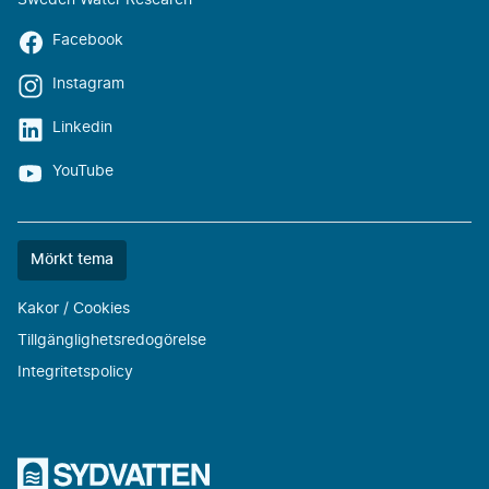
Sweden Water Research
Facebook
Instagram
Linkedin
YouTube
Färgtemat
Mörkt tema
är
nu
Kakor / Cookies
""
Tillgänglighetsredogörelse
Integritetspolicy