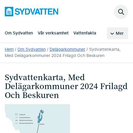
Hoppa
Sydvatten
till
Sök
huvudinnehållet
på
webb
Om Sydvatten
Vår verksamhet
Vattenfakta
Mer
Du
Hem
Om Sydvatten
Delägarkommuner
Sydvattenkarta,
är
Med Delägarkommuner 2024 Frilagd Och Beskuren
här:
Sydvattenkarta, Med
Delägarkommuner 2024 Frilagd
Och Beskuren