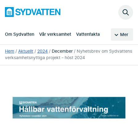
Hoppa
Sydvatten
till
Sök
huvudinnehållet
på
webb
Om Sydvatten
Vår verksamhet
Vattenfakta
Mer
Du
Hem
Aktuellt
2024
December
Nyhetsbrev om Sydvattens
är
verksamhetsnyttiga projekt - höst 2024
här: