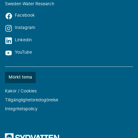
Sweden Water Research
Facebook
Instagram
Linkedin
YouTube
Färgtemat
Mörkt tema
är
nu
Kakor / Cookies
""
Tillgänglighetsredogörelse
Integritetspolicy