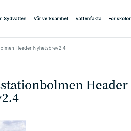
m Sydvatten
Vår verksamhet
Vattenfakta
För skolor
nbolmen Header Nyhetsbrev2.4
sstationbolmen Header
v2.4