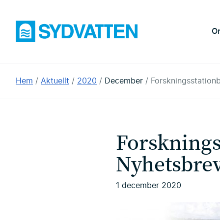
Hoppa
till
Sydvatten
O
huvudinnehållet
Du
Hem
Aktuellt
2020
December
Forskningsstatio
är
här:
Forskning
Nyhetsbre
1 december 2020