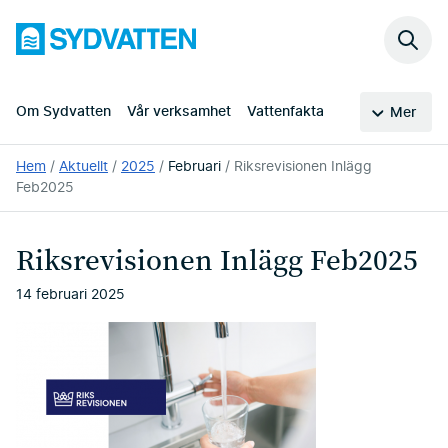
Hoppa
Sydvatten
till
Sök
huvudinnehållet
på
webb
Om Sydvatten
Vår verksamhet
Vattenfakta
Mer
Du
Hem
Aktuellt
2025
Februari
Riksrevisionen Inlägg
är
Feb2025
här:
Riksrevisionen Inlägg Feb2025
14 februari 2025