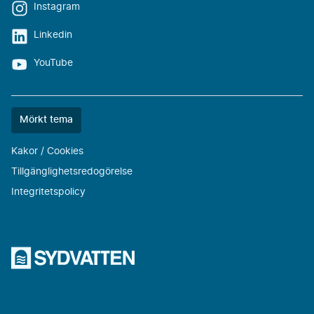
Instagram
Linkedin
YouTube
Färgtemat
Mörkt tema
är
nu
Kakor / Cookies
""
Tillgänglighetsredogörelse
Integritetspolicy