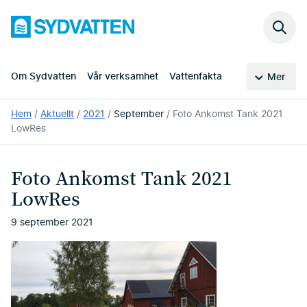
Hoppa
Sydvatten
till
Sök
huvudinnehållet
på
webb
Om Sydvatten
Vår verksamhet
Vattenfakta
Mer
Du
Hem
Aktuellt
2021
September
Foto Ankomst Tank 2021
är
LowRes
här:
Foto Ankomst Tank 2021
LowRes
9 september 2021