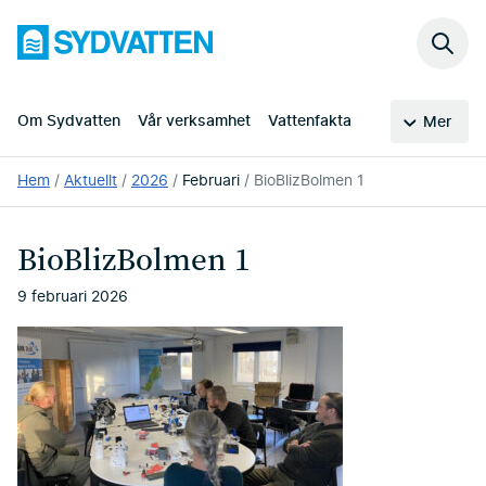
Hoppa
Sydvatten
till
Sök
huvudinnehållet
på
webb
Om Sydvatten
Vår verksamhet
Vattenfakta
Mer
Du
Hem
Aktuellt
2026
Februari
BioBlizBolmen 1
är
här:
BioBlizBolmen 1
9 februari 2026