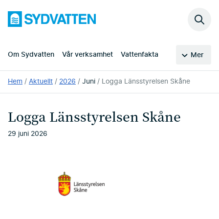
Hoppa
Sydvatten
till
Sök
huvudinnehållet
på
webb
Om Sydvatten
Vår verksamhet
Vattenfakta
Mer
Du
Hem
Aktuellt
2026
Juni
Logga Länsstyrelsen Skåne
är
här:
Logga Länsstyrelsen Skåne
29 juni 2026