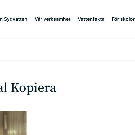
m Sydvatten
Vår verksamhet
Vattenfakta
För skolor
l Kopiera