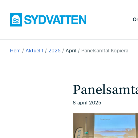
Hoppa
till
Sydvatten
O
huvudinnehållet
Du
Hem
Aktuellt
2025
April
Panelsamtal Kopiera
är
här:
Panelsamta
8 april 2025