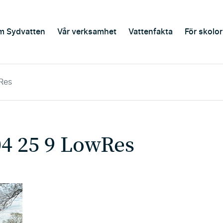
m Sydvatten
Vår verksamhet
Vattenfakta
För skolor
Res
04 25 9 LowRes