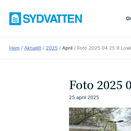
Hoppa
till
Sydvatten
O
huvudinnehållet
Du
Hem
Aktuellt
2025
April
Foto 2025 04 25 9 Low
är
här:
Foto 2025 
25 april 2025