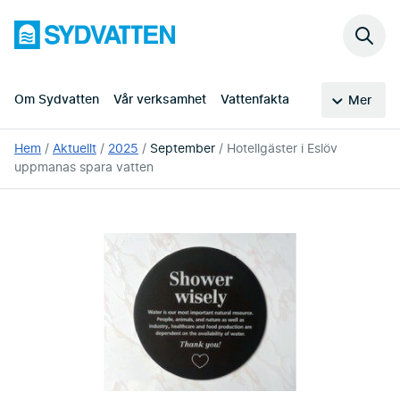
Hoppa
Sydvatten
till
Sök
huvudinnehållet
på
webb
Om Sydvatten
Vår verksamhet
Vattenfakta
Mer
Du
Hem
Aktuellt
2025
September
Hotellgäster i Eslöv
är
uppmanas spara vatten
här: