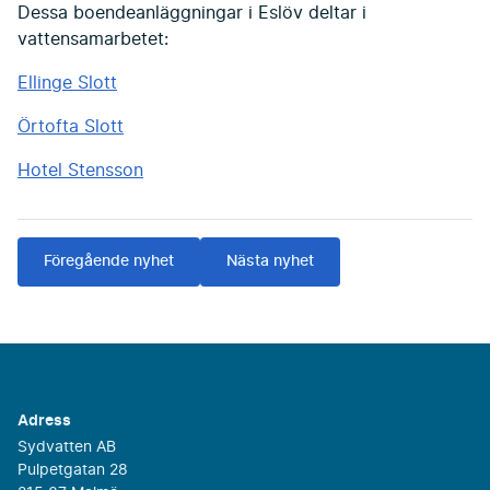
Dessa boendeanläggningar i Eslöv deltar i
vattensamarbetet:
Ellinge Slott
Örtofta Slott
Hotel Stensson
Föregående nyhet
Nästa nyhet
Adress
Sydvatten AB
Pulpetgatan 28