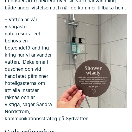
få gäster att reflektera över sin vattenanvändning
både under vistelsen och när de kommer tillbaka hem.
– Vatten är vår
viktigaste
naturresurs. Det
behövs en
beteendeförändring
kring hur vi använder
vatten. Dekalerna i
duschen och vid
handfatet påminner
hotellgästerna om
att alla insatser
räknas och är
viktiga, säger Sandra
Nordström,
kommunikationsstrateg på Sydvatten.
Goda erfarenher