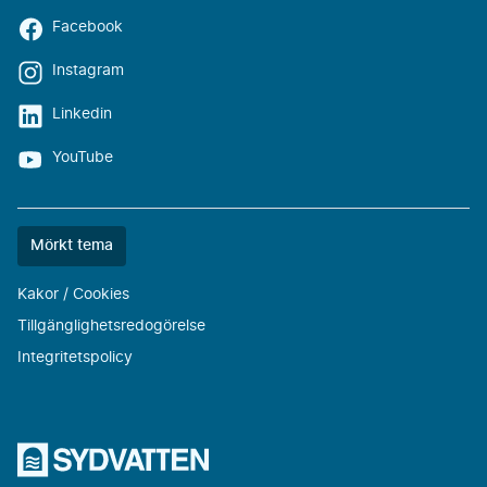
Facebook
Instagram
Linkedin
YouTube
Färgtemat
Mörkt tema
är
nu
Kakor / Cookies
""
Tillgänglighetsredogörelse
Integritetspolicy