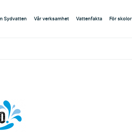
m Sydvatten
Vår verksamhet
Vattenfakta
För skolor