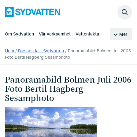
Hoppa
Sydvatten
till
Sök
huvudinnehållet
på
webb
Om Sydvatten
Vår verksamhet
Vattenfakta
Mer
Du
Hem
Förstasida – Sydvatten
Panoramabild Bolmen Juli 2006
är
Foto Bertil Hagberg Sesamphoto
här:
Panoramabild Bolmen Juli 2006
Foto Bertil Hagberg
Sesamphoto