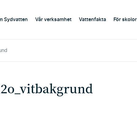
m Sydvatten
Vår verksamhet
Vattenfakta
För skolor
und
h2o_vitbakgrund