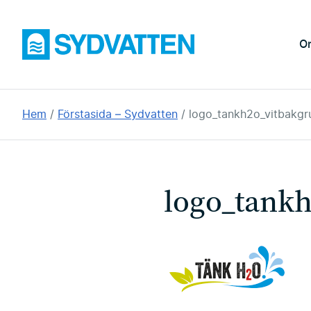
Hoppa
till
Sydvatten
O
huvudinnehållet
Du
Hem
Förstasida – Sydvatten
logo_tankh2o_vitbakgr
är
här:
logo_tank