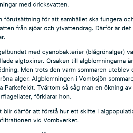
ningar med dricksvatten.
n förutsättning för att samhället ska fungera oc
vatten från sjöar och ytvattendrag. Därför är det v
r.
lbundet med cyanobakterier (blågrönalger) var
allade algtoxiner. Orsaken till algblomningarna 
ödning. Men trots den varm sommaren uteblev 
röna alger. Algblomningen i Vombsjön sommaren
a Parkefeldt. Tvärtom så såg man en ökning av 
rflagellater, förklarar hon.
t blir därför att förstå hur ett skifte i algpopula
nfiltrationen vid Vombverket.