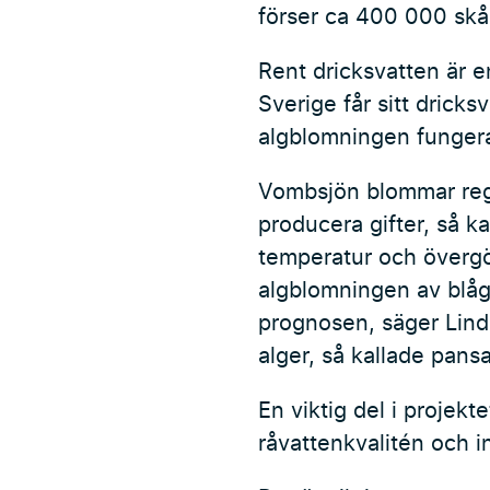
förser ca 400 000 skå
Rent dricksvatten är e
Sverige får sitt dricks
algblomningen fungera
Vombsjön blommar rege
producera gifter, så k
temperatur och överg
algblomningen av blåg
prognosen, säger Lind
alger, så kallade pansa
En viktig del i projekte
råvattenkvalitén och i