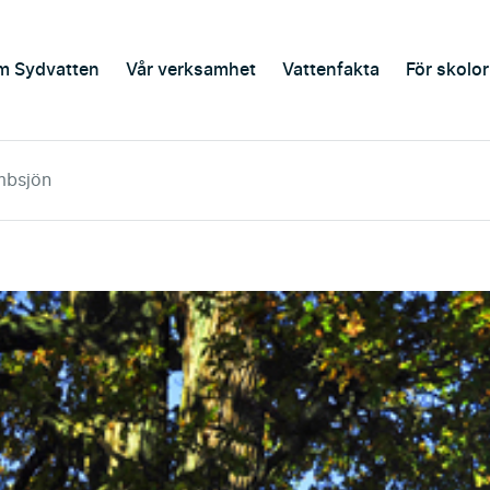
m Sydvatten
Vår verksamhet
Vattenfakta
För skolor
mbsjön