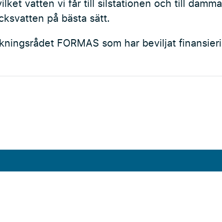
vilket vatten vi får till silstationen och till damm
cksvatten på bästa sätt.
rskningsrådet FORMAS som har beviljat finansie
Externa länkar
Forskningsstation Bolmen
Sweden Water Research