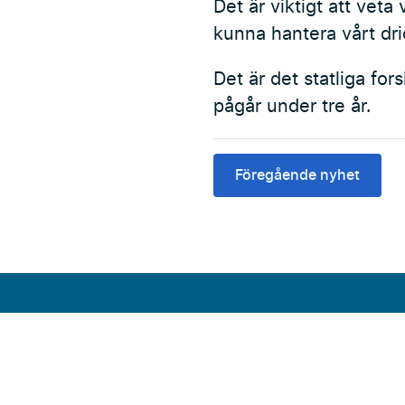
Det är viktigt att veta 
kunna hantera vårt dri
Det är det statliga fo
pågår under tre år.
Föregående nyhet
Adress
Press
Sydvatten AB
Aktuellt
Pulpetgatan 28