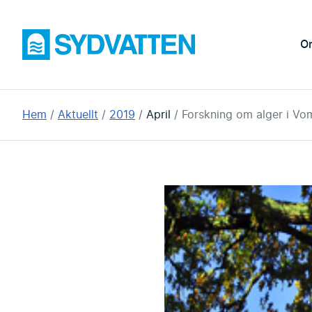
Hoppa
till
Sydvatten
O
huvudinnehållet
Du
Hem
Aktuellt
2019
April
Forskning om alger i Vo
är
här: