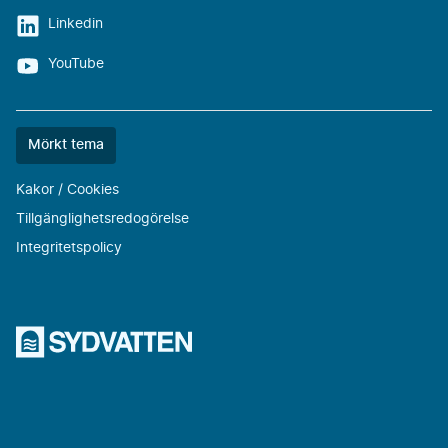
Linkedin
YouTube
Färgtemat
Mörkt tema
är
nu
Kakor / Cookies
""
Tillgänglighetsredogörelse
Integritetspolicy