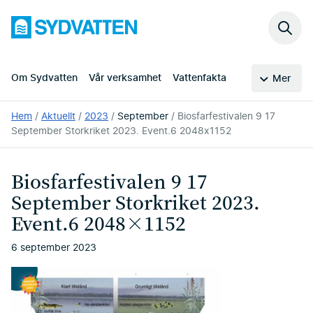
Hoppa
Sydvatten
till
Sök
huvudinnehållet
på
webb
Om Sydvatten
Vår verksamhet
Vattenfakta
Mer
Du
Hem
Aktuellt
2023
September
Biosfarfestivalen 9 17
är
September Storkriket 2023. Event.6 2048x1152
här:
Biosfarfestivalen 9 17
September Storkriket 2023.
Event.6 2048×1152
6 september 2023