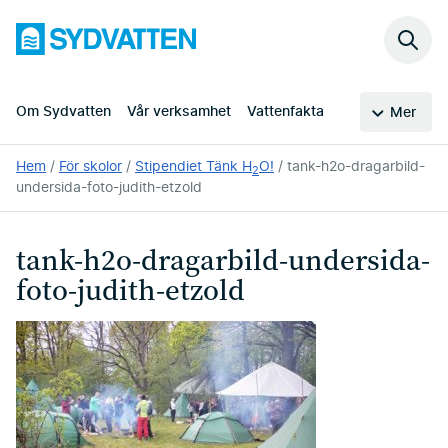
Hoppa
Sydvatten
till
Sök
huvudinnehållet
på
webb
Om Sydvatten
Vår verksamhet
Vattenfakta
Mer
Du
Hem
För skolor
Stipendiet Tänk H
O!
tank-h2o-dragarbild-
2
är
undersida-foto-judith-etzold
här:
tank-h2o-dragarbild-undersida-
foto-judith-etzold