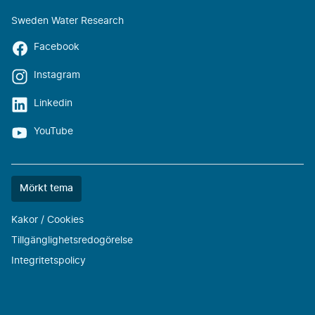
Sweden Water Research
Facebook
Instagram
Linkedin
YouTube
Färgtemat
Mörkt tema
är
nu
Kakor / Cookies
""
Tillgänglighetsredogörelse
Integritetspolicy