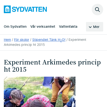
Hoppa
Sydvatten
till
Sök
huvudinnehållet
på
webb
Om Sydvatten
Vår verksamhet
Vattenfakta
Mer
Du
Hem
För skolor
Stipendiet Tänk H
O!
Experiment
2
är
Arkimedes princip ht 2015
här:
Experiment Arkimedes princip
ht 2015