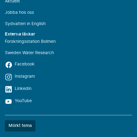
Aktuellt
Jobba hos oss
Sydvatten in English
Externa länkar
Forskningsstation Bolmen
Sweden Water Research
Facebook
Instagram
Linkedin
YouTube
Färgtemat
Mörkt tema
är
nu