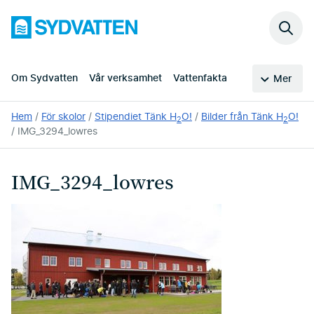
Hoppa
Sydvatten
till
Sök
huvudinnehållet
på
webb
Om Sydvatten
Vår verksamhet
Vattenfakta
Mer
Du
Hem
För skolor
Stipendiet Tänk H
O!
Bilder från Tänk H
O!
2
2
är
IMG_3294_lowres
här:
IMG_3294_lowres