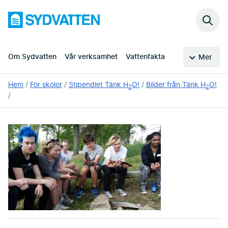
Hoppa
Sydvatten
till
Sök
huvudinnehållet
på
webb
Om Sydvatten
Vår verksamhet
Vattenfakta
Mer
Du
Hem
För skolor
Stipendiet Tänk H
O!
Bilder från Tänk H
O!
2
2
är
här: