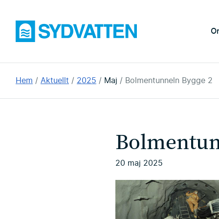
Hoppa
till
Sydvatten
O
huvudinnehållet
Du
Hem
Aktuellt
2025
Maj
Bolmentunneln Bygge 2
är
här:
Bolmentun
20 maj 2025