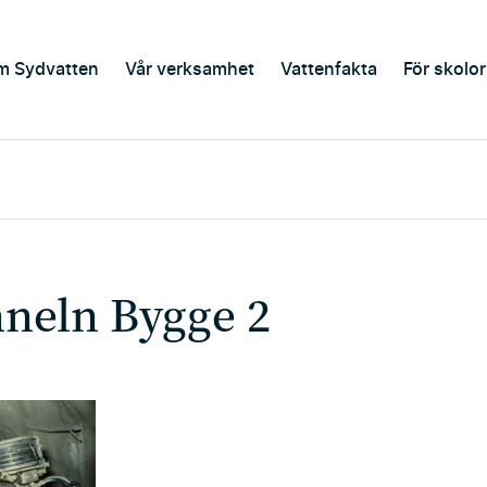
m Sydvatten
Vår verksamhet
Vattenfakta
För skolor
neln Bygge 2